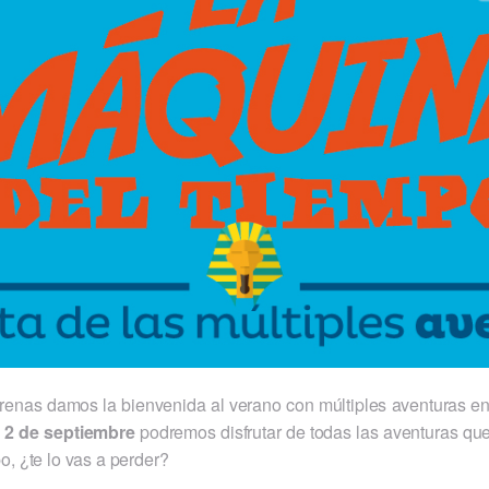
enas damos la bienvenida al verano con múltiples aventuras en 
l 2 de septiembre
podremos disfrutar de todas las aventuras que
o, ¿te lo vas a perder?