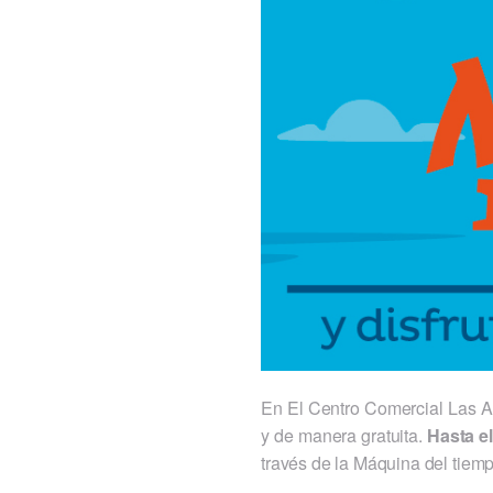
En El Centro Comercial Las Ar
y de manera gratuita.
Hasta e
través de la Máquina del tiemp