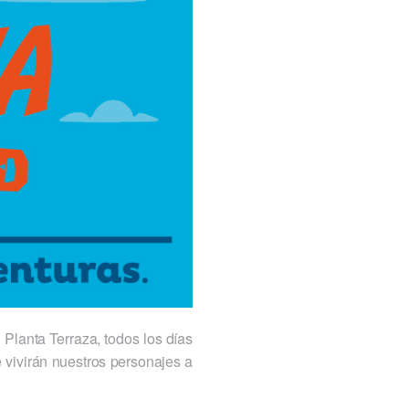
Planta Terraza, todos los días
 vivirán nuestros personajes a