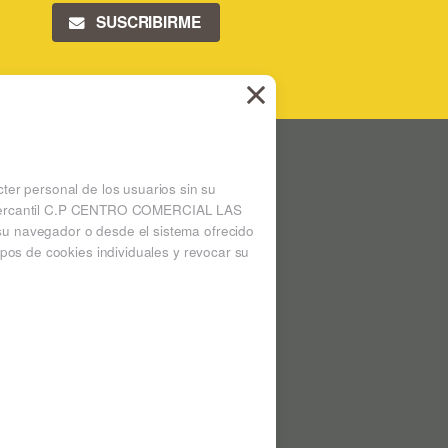
SUSCRIBIRME
 LAS ARENAS
Ampliar mapa
cter personal de los usuarios sin su
 la mercantil C.P CENTRO COMERCIAL LAS
su navegador o desde el sistema ofrecido
pos de cookies individuales y revocar su