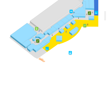
T2
T1
TAXI