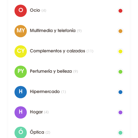
O
Ocio
(4)
MY
Multimedia y telefonía
(9)
CY
Complementos y calzados
(11)
PY
Perfumería y belleza
(9)
H
Hipermercado
(1)
H
Hogar
(4)
Ó
Óptica
(2)