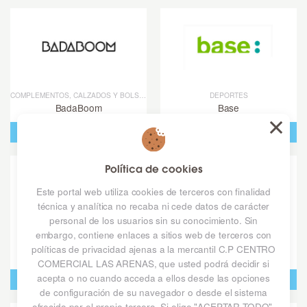
Bershka
Bichai
Bijou Brigitte
COMPLEMENTOS, CALZADOS Y BOLSOS
DEPORTES
Biutiful
BadaBoom
Base
Café Regina
Planta baja
Planta alta
Cafés de Carla
Política de cookies
Este portal web utiliza cookies de terceros con finalidad
Calzedonia
técnica y analítica no recaba ni cede datos de carácter
personal de los usuarios sin su conocimiento. Sin
Carlos Conde Barbería
embargo, contiene enlaces a sitios web de terceros con
DULCES MOMENTOS
MODA
políticas de privacidad ajenas a la mercantil C.P CENTRO
Belros
Bershka
Carrefour
COMERCIAL LAS ARENAS, que usted podrá decidir si
acepta o no cuando acceda a ellos desde las opciones
Planta alta
Planta baja
Casa Ricardo
de configuración de su navegador o desde el sistema
ofrecido por el propio tercero. Si elige "ACEPTAR TODO",