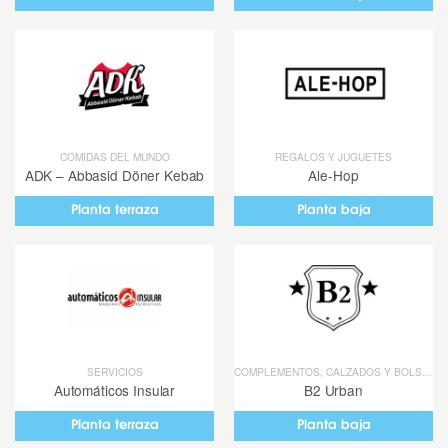
100% Print
Abbasid Döner Kebab
Administración de Lotería Nº19
COMIDAS DEL MUNDO
REGALOS Y JUGUETES
ADK – Abbasid Döner Kebab
Ale-Hop
Ale-Hop
Planta terraza
Planta baja
Automáticos Insular
B2 Urban
Badaboom
Base
SERVICIOS
COMPLEMENTOS, CALZADOS Y BOLSOS
Automáticos Insular
B2 Urban
Belros
Planta terraza
Planta baja