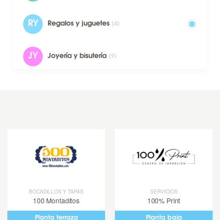
RY
Regalos y juguetes
(4)
JY
Joyería y bisutería
(9)
R
Restaurantes
(34)
D
Deportes
(8)
M
Moda
(27)
S
Servicios
(14)
BOCADILLOS Y TAPAS
SERVICIOS
100 Montaditos
100% Print
100 Montaditos
Planta terraza
Planta baja