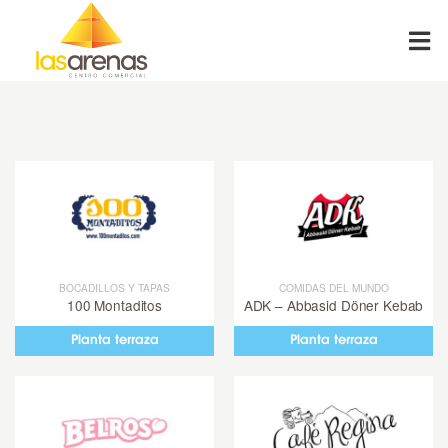
Skip
to
content
BOCADILLOS Y TAPAS
COMIDAS DEL MUNDO
100 Montaditos
ADK – Abbasid Döner Kebab
Planta terraza
Planta terraza