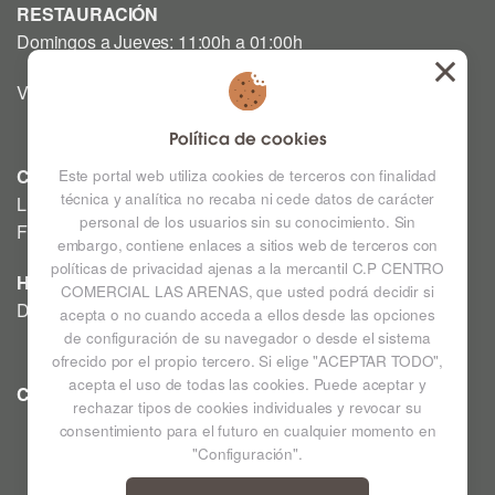
RESTAURACIÓN
Domingos a Jueves: 11:00h a 01:00h
Viernes y Sábado: 12:00h a 03:00h
Política de cookies
CINE
Este portal web utiliza cookies de terceros con finalidad
técnica y analítica no recaba ni cede datos de carácter
Lunes a Domingo: Consultar horarios en la Cartelera
personal de los usuarios sin su conocimiento. Sin
Festivos a consultar *
embargo, contiene enlaces a sitios web de terceros con
políticas de privacidad ajenas a la mercantil C.P CENTRO
HIPERMERCADO
COMERCIAL LAS ARENAS, que usted podrá decidir si
De lunes a sábado de 09:00h a 22:00h
acepta o no cuando acceda a ellos desde las opciones
de configuración de su navegador o desde el sistema
ofrecido por el propio tercero. Si elige "ACEPTAR TODO",
acepta el uso de todas las cookies. Puede aceptar y
CC LAS ARENAS
Ampliar mapa
rechazar tipos de cookies individuales y revocar su
consentimiento para el futuro en cualquier momento en
"Configuración".