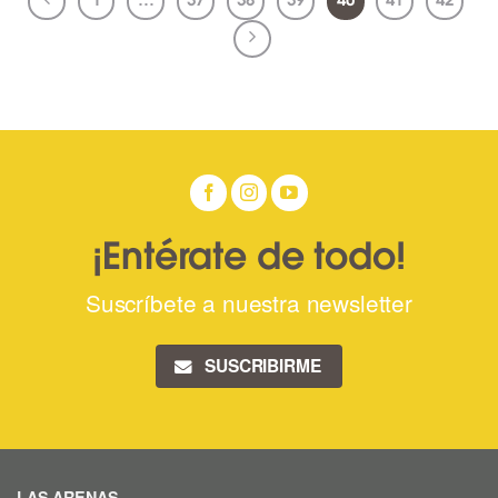
1
…
37
38
39
40
41
42
¡Entérate de todo!
Suscríbete a nuestra newsletter
SUSCRIBIRME
LAS ARENAS