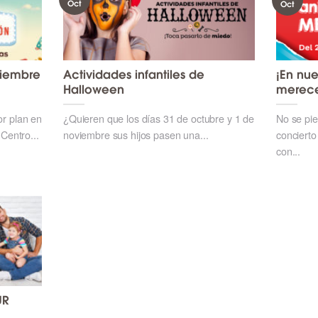
Oct
Oct
viembre
Actividades infantiles de
¡En nue
Halloween
merec
or plan en
¿Quieren que los días 31 de octubre y 1 de
No se pie
 Centro...
noviembre sus hijos pasen una...
concierto
con...
UR