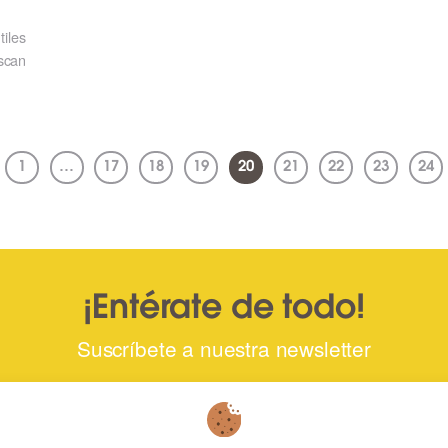
tiles
scan
1
…
17
18
19
20
21
22
23
24
¡Entérate de todo!
Suscríbete a nuestra newsletter