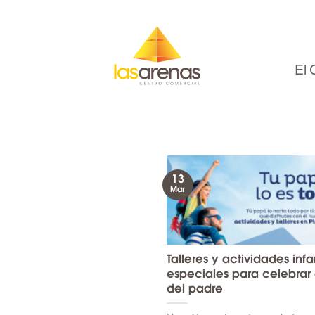
Skip
to
content
El 
13
Mar
Talleres y actividades infa
especiales para celebrar 
del padre