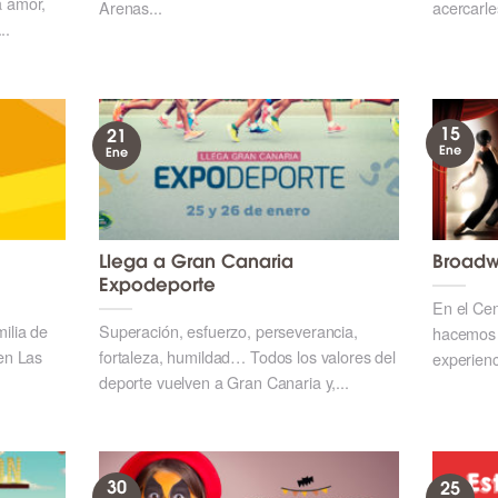
a amor,
Arenas...
acercarles
..
15
21
Ene
Ene
Llega a Gran Canaria
Broadw
Expodeporte
En el Ce
milia de
Superación, esfuerzo, perseverancia,
hacemos 
 en Las
fortaleza, humildad… Todos los valores del
experienc
deporte vuelven a Gran Canaria y,...
30
25