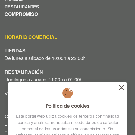
RESTAURANTES
COMPROMISO
HORARIO COMERCIAL
TIENDAS
De lunes a sábado de 10:00h a 22:00h
RESTAURACIÓN
Domingos a Jueves: 11:00h a 01:00h
Viernes y Sábado: 12:00h a 03:00h
Política de cookies
CINE
Este portal web utiliza cookies de terceros con finalidad
técnica y analítica no recaba ni cede datos de carácter
Lunes a Domingo: Consultar horarios en la Cartelera
personal de los usuarios sin su conocimiento. Sin
Festivos a consultar *
embargo, contiene enlaces a sitios web de terceros con