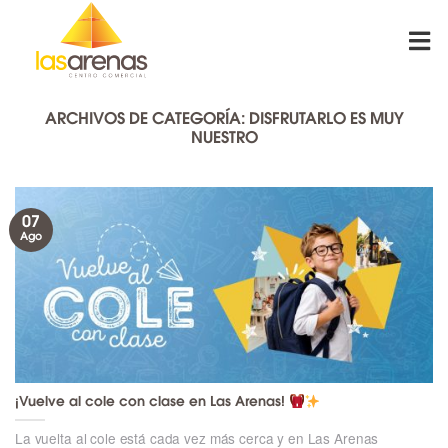
Skip
to
content
ARCHIVOS DE CATEGORÍA:
DISFRUTARLO ES MUY
NUESTRO
07
Ago
¡Vuelve al cole con clase en Las Arenas!
La vuelta al cole está cada vez más cerca y en Las Arenas