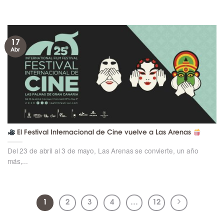
17
Abr
El Festival Internacional de Cine vuelve a Las Arenas
Del 23 de abril al 3 de mayo, Las Arenas se convierte, un año
más,...
1
2
3
4
…
12