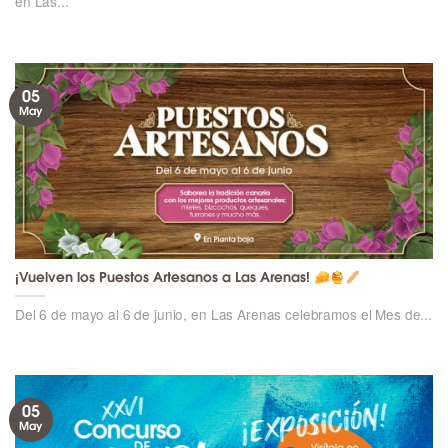
en Las...
05
May
¡Vuelven los Puestos Artesanos a Las Arenas!
Del 6 de mayo al 6 de junio, en Las Arenas celebramos el Mes de...
05
May