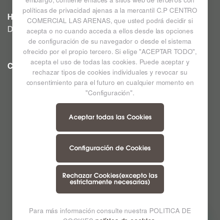
políticas de privacidad ajenas a la mercantil C.P CENTRO
HIPERMERCADO
COMERCIAL LAS ARENAS, que usted podrá decidir si
De lunes a sábado de 09:00h a 22:00h
acepta o no cuando acceda a ellos desde las opciones
de configuración de su navegador o desde el sistema
ofrecido por el propio tercero. Si elige "ACEPTAR TODO",
acepta el uso de todas las cookies. Puede aceptar y
CC LAS ARENAS
Ampliar mapa
rechazar tipos de cookies individuales y revocar su
consentimiento para el futuro en cualquier momento en
"Configuración".
Aceptar todas las Cookies
Configuración de Cookies
Rechazar Cookies(excepto las
estrictamente necesarias)
Para más información consulte nuestra POLITICA DE