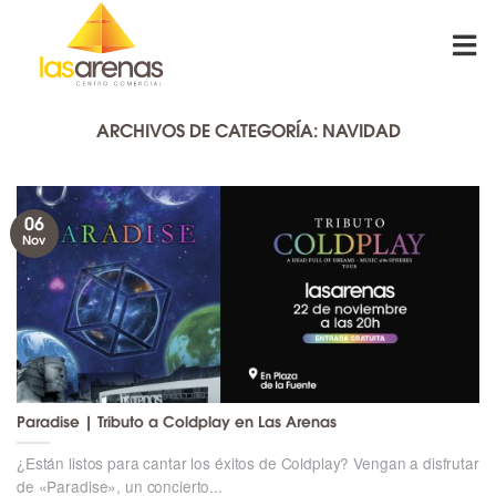
Skip
to
content
ARCHIVOS DE CATEGORÍA:
NAVIDAD
06
Nov
Paradise | Tributo a Coldplay en Las Arenas
¿Están listos para cantar los éxitos de Coldplay? Vengan a disfrutar
de «Paradise», un concierto...