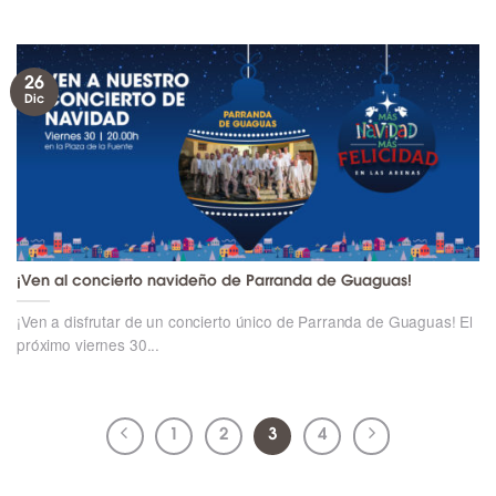
26
Dic
¡Ven al concierto navideño de Parranda de Guaguas!
¡Ven a disfrutar de un concierto único de Parranda de Guaguas! El
próximo viernes 30...
1
2
3
4