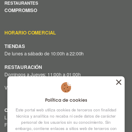
RESTAURANTES
COMPROMISO
HORARIO COMERCIAL
TIENDAS
De lunes a sábado de 10:00h a 22:00h
RESTAURACIÓN
Domingos a Jueves: 11:00h a 01:00h
Viernes y Sábado: 12:00h a 03:00h
Política de cookies
CINE
Este portal web utiliza cookies de terceros con finalidad
técnica y analítica no recaba ni cede datos de carácter
Lunes a Domingo: Consultar horarios en la Cartelera
personal de los usuarios sin su conocimiento. Sin
Festivos a consultar *
embargo, contiene enlaces a sitios web de terceros con