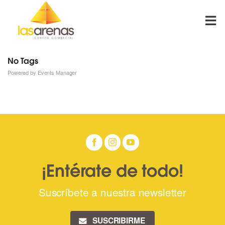
Skip
to
content
No Tags
Powered by
Events Manager
¡Entérate de todo!
Suscríbete a nuestra newsletter
SUSCRIBIRME