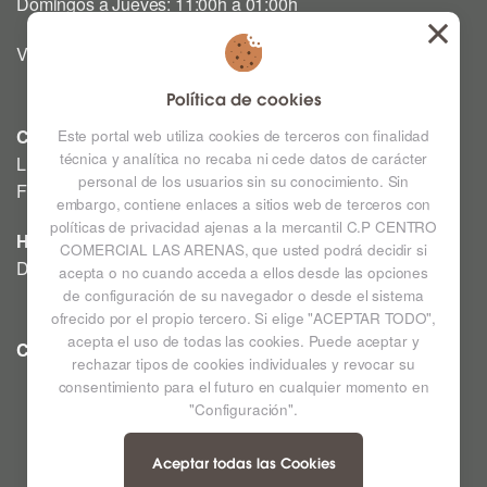
Domingos a Jueves: 11:00h a 01:00h
Viernes y Sábado: 12:00h a 03:00h
Política de cookies
CINE
Este portal web utiliza cookies de terceros con finalidad
técnica y analítica no recaba ni cede datos de carácter
Lunes a Domingo: Consultar horarios en la Cartelera
personal de los usuarios sin su conocimiento. Sin
Festivos a consultar *
embargo, contiene enlaces a sitios web de terceros con
políticas de privacidad ajenas a la mercantil C.P CENTRO
HIPERMERCADO
COMERCIAL LAS ARENAS, que usted podrá decidir si
De lunes a sábado de 09:00h a 22:00h
acepta o no cuando acceda a ellos desde las opciones
de configuración de su navegador o desde el sistema
ofrecido por el propio tercero. Si elige "ACEPTAR TODO",
acepta el uso de todas las cookies. Puede aceptar y
CC LAS ARENAS
Ampliar mapa
rechazar tipos de cookies individuales y revocar su
consentimiento para el futuro en cualquier momento en
"Configuración".
Aceptar todas las Cookies