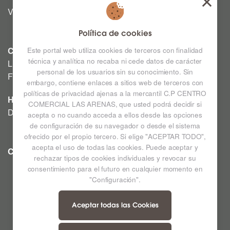
Viernes y Sábado: 12:00h a 03:00h
Política de cookies
CINE
Este portal web utiliza cookies de terceros con finalidad
técnica y analítica no recaba ni cede datos de carácter
Lunes a Domingo: Consultar horarios en la Cartelera
personal de los usuarios sin su conocimiento. Sin
Festivos a consultar *
embargo, contiene enlaces a sitios web de terceros con
políticas de privacidad ajenas a la mercantil C.P CENTRO
HIPERMERCADO
COMERCIAL LAS ARENAS, que usted podrá decidir si
De lunes a sábado de 09:00h a 22:00h
acepta o no cuando acceda a ellos desde las opciones
de configuración de su navegador o desde el sistema
ofrecido por el propio tercero. Si elige "ACEPTAR TODO",
acepta el uso de todas las cookies. Puede aceptar y
CC LAS ARENAS
Ampliar mapa
rechazar tipos de cookies individuales y revocar su
consentimiento para el futuro en cualquier momento en
"Configuración".
Aceptar todas las Cookies