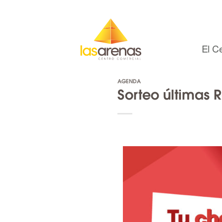
Skip
to
content
El C
AGENDA
Sorteo últimas 