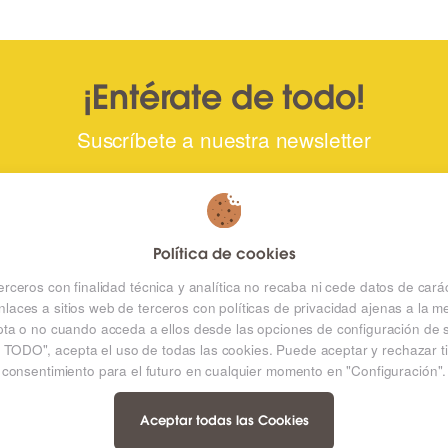
¡Entérate de todo!
Suscríbete a nuestra newsletter
ERCIAL
CINE
CC
Política de cookies
Lunes a Domingo: Consultar
terceros con finalidad técnica y analítica no recaba ni cede datos de cará
nlaces a sitios web de terceros con políticas de privacidad ajenas a
horarios en la Cartelera
ta o no cuando acceda a ellos desde las opciones de configuración de 
o de 10:00h a
Festivos a consultar *
R TODO", acepta el uso de todas las cookies. Puede aceptar y rechazar ti
consentimiento para el futuro en cualquier momento en "Configuración".
HIPERMERCADO
N
De lunes a sábado de 09:00h a
es: 11:00h a
Aceptar todas las Cookies
22:00h