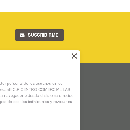
SUSCRIBIRME
 LAS ARENAS
Ampliar mapa
cter personal de los usuarios sin su
 la mercantil C.P CENTRO COMERCIAL LAS
su navegador o desde el sistema ofrecido
pos de cookies individuales y revocar su