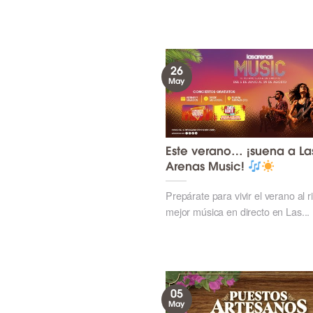
26
May
Este verano… ¡suena a La
Arenas Music!
Prepárate para vivir el verano al r
mejor música en directo en Las...
05
May