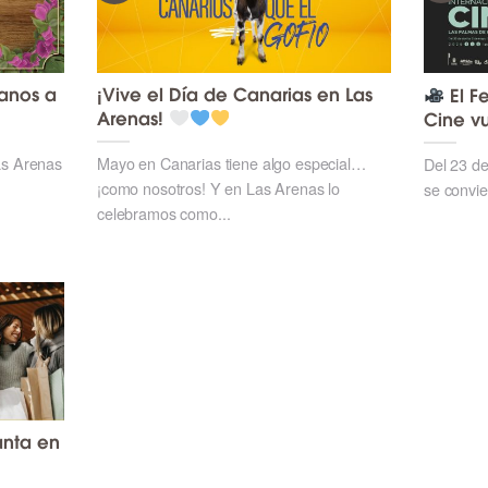
sanos a
¡Vive el Día de Canarias en Las
El Fe
Arenas!
Cine v
as Arenas
Mayo en Canarias tiene algo especial…
Del 23 de
¡como nosotros! Y en Las Arenas lo
se convie
celebramos como...
nta en