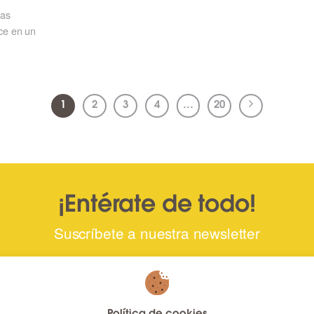
nas
ce en un
1
2
3
4
…
20
¡Entérate de todo!
Suscríbete a nuestra newsletter