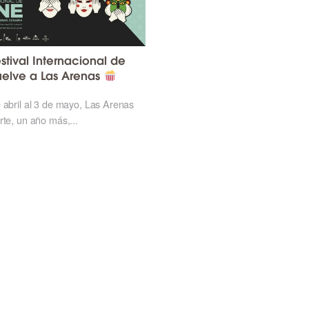
stival Internacional de
uelve a Las Arenas
 abril al 3 de mayo, Las Arenas
rte, un año más,...