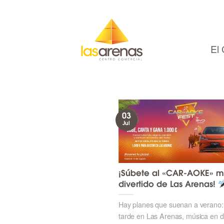
Skip
to
content
El 
03
Jul
¡Súbete al «CAR-AOKE» m
divertido de Las Arenas!
Hay planes que suenan a verano:
tarde en Las Arenas, música en dir