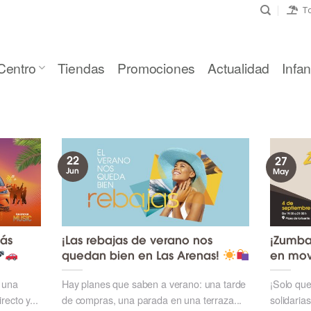
To
Centro
Tiendas
Promociones
Actualidad
Infant
22
27
Jun
May
ás
¡Las rebajas de verano nos
¡Zumbar
quedan bien en Las Arenas!
en mov
 una
Hay planes que saben a verano: una tarde
¡Solo que
ecto y...
de compras, una parada en una terraza...
solidaria