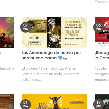
Zumbaren
07
06
May
May
s
Las Arenas ruge de nuevo por
¡Recoge
una buena causa
la Car
itmo de la
El próximo 17 de mayo, Las Arenas
Toda la i
volverá a llenarse de estilo, motores y
recoger t
solidaridad...
Empresas
17
01
Abr
May