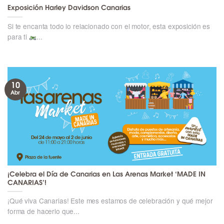
Exposición Harley Davidson Canarias
Si te encanta todo lo relacionado con el motor, esta exposición es
para ti
​...
10
Abr
¡Celebra el Día de Canarias en Las Arenas Market ‘MADE IN
CANARIAS’!
¡Qué viva Canarias! Este mes estamos de celebración y qué mejor
forma de hacerlo que...