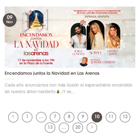
09
Nov
Encendamos juntos la Navidad en Las Arenas
Cada año anunciamos con más ilusión el esperadísimo encendido
de nuestro árbol navideño
¡Y es...
1
…
7
8
9
10
11
12
13
…
20