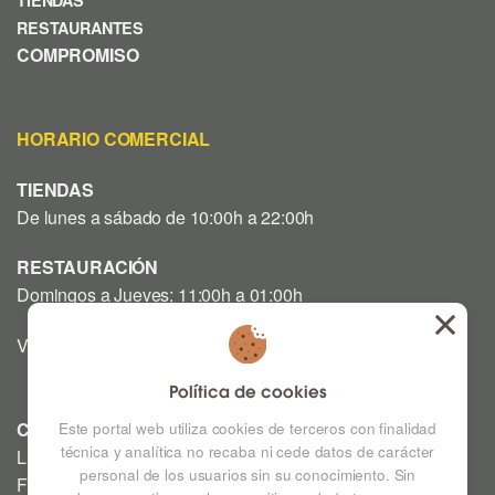
RESTAURANTES
COMPROMISO
HORARIO COMERCIAL
TIENDAS
De lunes a sábado de 10:00h a 22:00h
RESTAURACIÓN
Domingos a Jueves: 11:00h a 01:00h
Viernes y Sábado: 12:00h a 03:00h
Política de cookies
CINE
Este portal web utiliza cookies de terceros con finalidad
técnica y analítica no recaba ni cede datos de carácter
Lunes a Domingo: Consultar horarios en la Cartelera
personal de los usuarios sin su conocimiento. Sin
Festivos a consultar *