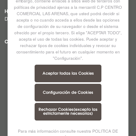
embargo, contiene enlaces a sitios web de terceros con
políticas de privacidad ajenas a la mercantil C.P CENTRO
HIPERMERCADO
COMERCIAL LAS ARENAS, que usted podrá decidir si
De lunes a sábado de 09:00h a 22:00h
acepta o no cuando acceda a ellos desde las opciones
de configuración de su navegador o desde el sistema
ofrecido por el propio tercero. Si elige "ACEPTAR TODO",
acepta el uso de todas las cookies. Puede aceptar y
CC LAS ARENAS
Ampliar mapa
rechazar tipos de cookies individuales y revocar su
consentimiento para el futuro en cualquier momento en
"Configuración".
Aceptar todas las Cookies
Configuración de Cookies
Rechazar Cookies(excepto las
estrictamente necesarias)
Para más información consulte nuestra POLITICA DE