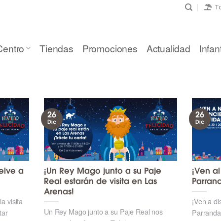
To
Centro
Tiendas
Promociones
Actualidad
Infant
26
26
Dic
Dic
elve a
¡Un Rey Mago junto a su Paje
¡Ven a
Real estarán de visita en Las
Parran
Arenas!
a visita
¡Ven a di
Un Rey Mago junto a su Paje Real nos
tar
Parranda