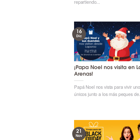
repartiendo...
16
Dic
¡Papa Noel nos visita en L
Arenas!
Papá Noel nos vista para vivir un
únicos junto a los más peques de.
21
Nov