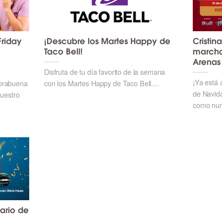
Friday
¡Descubre los Martes Happy de
Cristi
Taco Bell!
marcha
Arenas
Disfruta de tu día favorito de la semana
¡Ya está 
orabuena
con los Martes Happy de Taco Bell....
de Navida
vuestro
como nunc
ario de