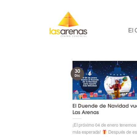
Skip
to
content
El 
30
Dic
El Duende de Navidad vu
Las Arenas
¡El próximo 04 de enero tenemos l
más esperada!
Después de es