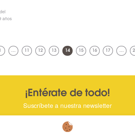
del
9 años
1
…
11
12
13
14
15
16
17
…
2
¡Entérate de todo!
Suscríbete a nuestra newsletter