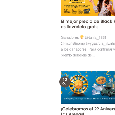
El mejor precio de Black 
es llevártelo gratis
Ganadores
@tania_1831
@m.cristinamp @ygaarcia_ ¡Enh
a los ganadores! Para confirmar 
premio deberéis de...
13
Oct
¡Celebramos el 29 Anivers
Las Arenas!