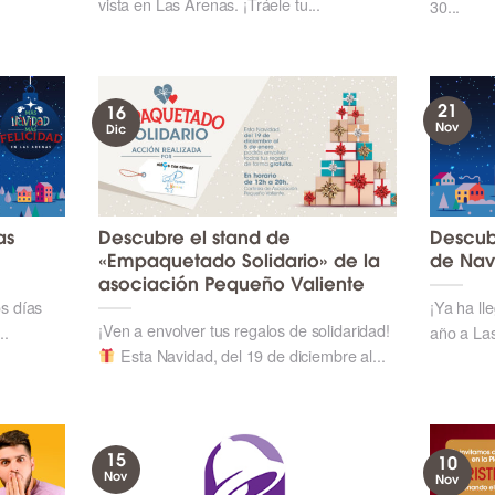
vista en Las Arenas. ¡Tráele tu...
30...
21
16
Nov
Dic
as
Descubre el stand de
Descub
«Empaquetado Solidario» de la
de Nav
asociación Pequeño Valiente
os días
¡Ya ha ll
¡Ven a envolver tus regalos de solidaridad!
..
año a Las
Esta Navidad, del 19 de diciembre al...
15
10
Nov
Nov