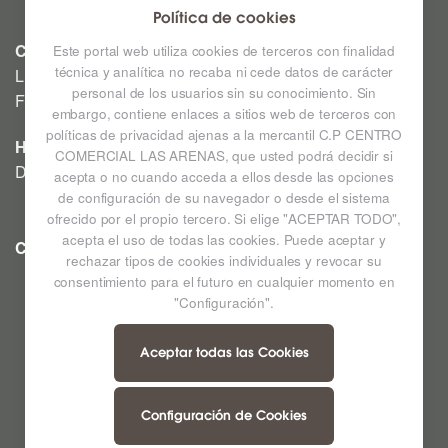
Política de cookies
CINE
Este portal web utiliza cookies de terceros con finalidad
técnica y analítica no recaba ni cede datos de carácter
Lunes a Domingo: Consultar horarios en la Cartelera
personal de los usuarios sin su conocimiento. Sin
Festivos a consultar *
embargo, contiene enlaces a sitios web de terceros con
políticas de privacidad ajenas a la mercantil C.P CENTRO
HIPERMERCADO
COMERCIAL LAS ARENAS, que usted podrá decidir si
De lunes a sábado de 09:00h a 22:00h
acepta o no cuando acceda a ellos desde las opciones
de configuración de su navegador o desde el sistema
ofrecido por el propio tercero. Si elige "ACEPTAR TODO",
acepta el uso de todas las cookies. Puede aceptar y
CC LAS ARENAS
Ampliar mapa
rechazar tipos de cookies individuales y revocar su
consentimiento para el futuro en cualquier momento en
"Configuración".
Aceptar todas las Cookies
Configuración de Cookies