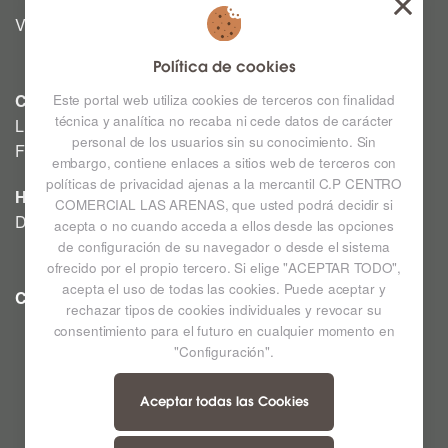
Viernes y Sábado: 12:00h a 03:00h
Política de cookies
CINE
Este portal web utiliza cookies de terceros con finalidad
técnica y analítica no recaba ni cede datos de carácter
Lunes a Domingo: Consultar horarios en la Cartelera
personal de los usuarios sin su conocimiento. Sin
Festivos a consultar *
embargo, contiene enlaces a sitios web de terceros con
políticas de privacidad ajenas a la mercantil C.P CENTRO
HIPERMERCADO
COMERCIAL LAS ARENAS, que usted podrá decidir si
De lunes a sábado de 09:00h a 22:00h
acepta o no cuando acceda a ellos desde las opciones
de configuración de su navegador o desde el sistema
ofrecido por el propio tercero. Si elige "ACEPTAR TODO",
acepta el uso de todas las cookies. Puede aceptar y
CC LAS ARENAS
Ampliar mapa
rechazar tipos de cookies individuales y revocar su
consentimiento para el futuro en cualquier momento en
"Configuración".
Aceptar todas las Cookies