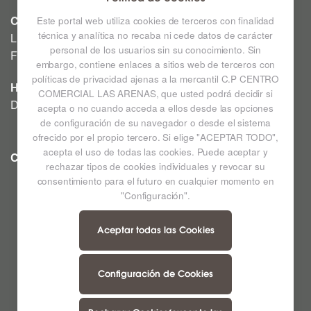
CINE
Este portal web utiliza cookies de terceros con finalidad
técnica y analítica no recaba ni cede datos de carácter
Lunes a Domingo: Consultar horarios en la Cartelera
personal de los usuarios sin su conocimiento. Sin
Festivos a consultar *
embargo, contiene enlaces a sitios web de terceros con
políticas de privacidad ajenas a la mercantil C.P CENTRO
HIPERMERCADO
COMERCIAL LAS ARENAS, que usted podrá decidir si
De lunes a sábado de 09:00h a 22:00h
acepta o no cuando acceda a ellos desde las opciones
de configuración de su navegador o desde el sistema
ofrecido por el propio tercero. Si elige "ACEPTAR TODO",
acepta el uso de todas las cookies. Puede aceptar y
CC LAS ARENAS
Ampliar mapa
rechazar tipos de cookies individuales y revocar su
consentimiento para el futuro en cualquier momento en
"Configuración".
Aceptar todas las Cookies
Configuración de Cookies