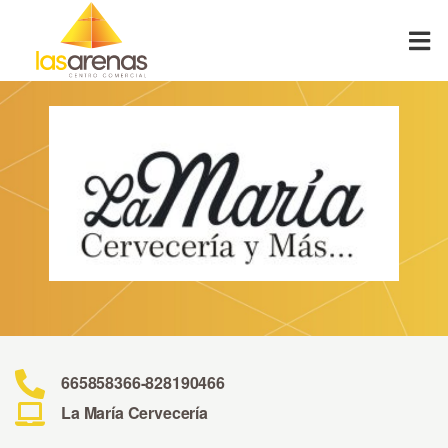
Skip
to
content
665858366
-
828190466
La María Cervecería