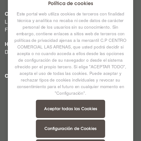
Política de cookies
CINE
Este portal web utiliza cookies de terceros con finalidad
técnica y analítica no recaba ni cede datos de carácter
Lunes a Domingo: Consultar horarios en la Cartelera
personal de los usuarios sin su conocimiento. Sin
Festivos a consultar *
embargo, contiene enlaces a sitios web de terceros con
políticas de privacidad ajenas a la mercantil C.P CENTRO
HIPERMERCADO
COMERCIAL LAS ARENAS, que usted podrá decidir si
De lunes a sábado de 09:00h a 22:00h
acepta o no cuando acceda a ellos desde las opciones
de configuración de su navegador o desde el sistema
ofrecido por el propio tercero. Si elige "ACEPTAR TODO",
acepta el uso de todas las cookies. Puede aceptar y
CC LAS ARENAS
Ampliar mapa
rechazar tipos de cookies individuales y revocar su
consentimiento para el futuro en cualquier momento en
"Configuración".
Aceptar todas las Cookies
Configuración de Cookies