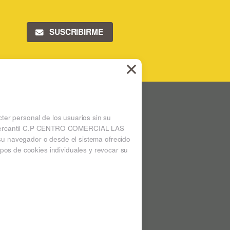
SUSCRIBIRME
 LAS ARENAS
Ampliar mapa
cter personal de los usuarios sin su
 la mercantil C.P CENTRO COMERCIAL LAS
su navegador o desde el sistema ofrecido
pos de cookies individuales y revocar su