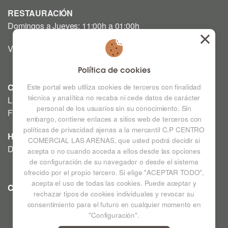
RESTAURACIÓN
Domingos a Jueves: 11:00h a 01:00h
Viernes y Sábado: 12:00h a 03:00h
Política de cookies
CINE
Este portal web utiliza cookies de terceros con finalidad
técnica y analítica no recaba ni cede datos de carácter
Lunes a Domingo: Consultar horarios en la Cartelera
personal de los usuarios sin su conocimiento. Sin
Festivos a consultar *
embargo, contiene enlaces a sitios web de terceros con
políticas de privacidad ajenas a la mercantil C.P CENTRO
HIPERMERCADO
COMERCIAL LAS ARENAS, que usted podrá decidir si
De lunes a sábado de 09:00h a 22:00h
acepta o no cuando acceda a ellos desde las opciones
de configuración de su navegador o desde el sistema
ofrecido por el propio tercero. Si elige "ACEPTAR TODO",
acepta el uso de todas las cookies. Puede aceptar y
CC LAS ARENAS
Ampliar mapa
rechazar tipos de cookies individuales y revocar su
consentimiento para el futuro en cualquier momento en
"Configuración".