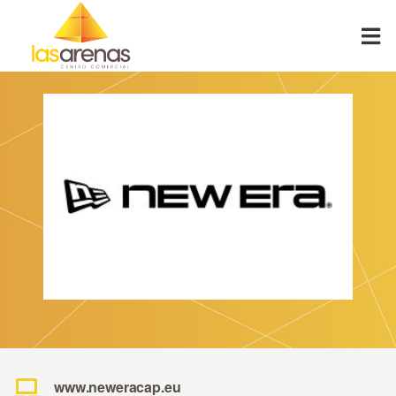
Skip
to
content
www.neweracap.eu