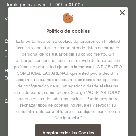
Domingos a Jueves: 11:00h a 01:00h
Viernes y Sábado: 12:00h a 03:00h
Política de cookies
CINE
Este portal web utiliza cookies de terceros con finalidad
técnica y analítica no recaba ni cede datos de carácter
Lunes a Domingo: Consultar horarios en la Cartelera
personal de los usuarios sin su conocimiento. Sin
Festivos a consultar *
embargo, contiene enlaces a sitios web de terceros con
políticas de privacidad ajenas a la mercantil C.P CENTRO
HIPERMERCADO
COMERCIAL LAS ARENAS, que usted podrá decidir si
De lunes a sábado de 09:00h a 22:00h
acepta o no cuando acceda a ellos desde las opciones
de configuración de su navegador o desde el sistema
ofrecido por el propio tercero. Si elige "ACEPTAR TODO",
acepta el uso de todas las cookies. Puede aceptar y
CC LAS ARENAS
Ampliar mapa
rechazar tipos de cookies individuales y revocar su
consentimiento para el futuro en cualquier momento en
"Configuración".
Aceptar todas las Cookies