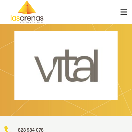
Skip
to
content
828 984 078