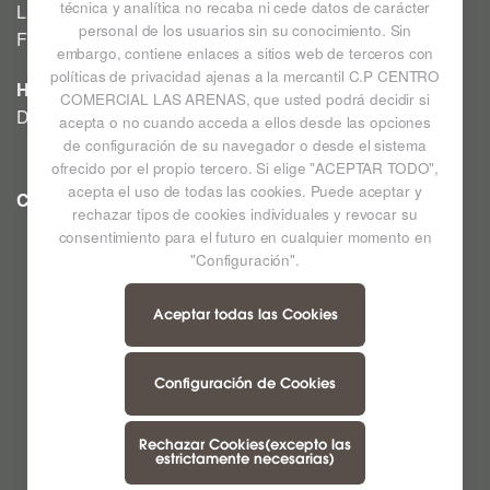
técnica y analítica no recaba ni cede datos de carácter
Lunes a Domingo: Consultar horarios en la Cartelera
personal de los usuarios sin su conocimiento. Sin
Festivos a consultar *
embargo, contiene enlaces a sitios web de terceros con
políticas de privacidad ajenas a la mercantil C.P CENTRO
HIPERMERCADO
COMERCIAL LAS ARENAS, que usted podrá decidir si
De lunes a sábado de 09:00h a 22:00h
acepta o no cuando acceda a ellos desde las opciones
de configuración de su navegador o desde el sistema
ofrecido por el propio tercero. Si elige "ACEPTAR TODO",
acepta el uso de todas las cookies. Puede aceptar y
CC LAS ARENAS
Ampliar mapa
rechazar tipos de cookies individuales y revocar su
consentimiento para el futuro en cualquier momento en
"Configuración".
Aceptar todas las Cookies
Configuración de Cookies
Rechazar Cookies(excepto las
estrictamente necesarias)