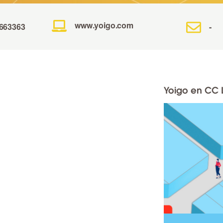
www.yoigo.com
3663363
-
Yoigo en CC 