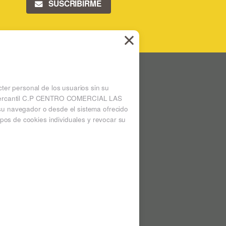
SUSCRIBIRME
 LAS ARENAS
Ampliar mapa
cter personal de los usuarios sin su
 la mercantil C.P CENTRO COMERCIAL LAS
su navegador o desde el sistema ofrecido
pos de cookies individuales y revocar su