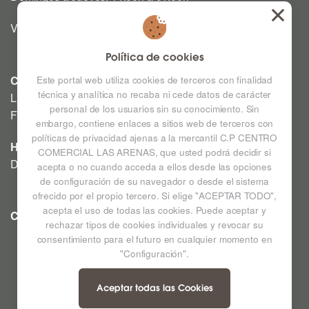
Viernes y Sábado: 12:00h a 03:00h
Política de cookies
CINE
Este portal web utiliza cookies de terceros con finalidad
técnica y analítica no recaba ni cede datos de carácter
Lunes a Domingo: Consultar horarios en la Cartelera
personal de los usuarios sin su conocimiento. Sin
Festivos a consultar *
embargo, contiene enlaces a sitios web de terceros con
políticas de privacidad ajenas a la mercantil C.P CENTRO
HIPERMERCADO
COMERCIAL LAS ARENAS, que usted podrá decidir si
De lunes a sábado de 09:00h a 22:00h
acepta o no cuando acceda a ellos desde las opciones
de configuración de su navegador o desde el sistema
ofrecido por el propio tercero. Si elige "ACEPTAR TODO",
acepta el uso de todas las cookies. Puede aceptar y
CC LAS ARENAS
Ampliar mapa
rechazar tipos de cookies individuales y revocar su
consentimiento para el futuro en cualquier momento en
"Configuración".
Aceptar todas las Cookies