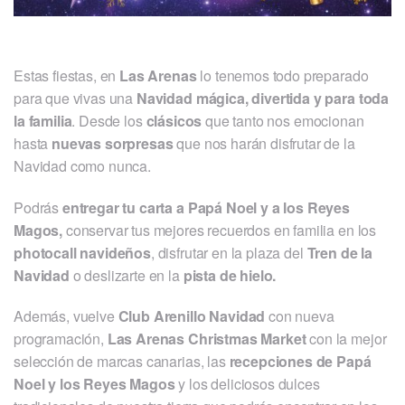
Estas fiestas, en
Las Arenas
lo tenemos todo preparado
para que vivas una
Navidad mágica, divertida y para toda
la familia
. Desde los
clásicos
que tanto nos emocionan
hasta
nuevas sorpresas
que nos harán disfrutar de la
Navidad como nunca.
Podrás
entregar tu carta a Papá Noel y a los Reyes
Magos,
conservar tus mejores recuerdos en familia en los
photocall navideños
, disfrutar en la plaza del
Tren de la
Navidad
o deslizarte en la
pista de hielo.
Además, vuelve
Club Arenillo Navidad
con nueva
programación,
Las Arenas Christmas Market
con la mejor
selección de marcas canarias, las
recepciones de Papá
Noel y los Reyes Magos
y los deliciosos dulces