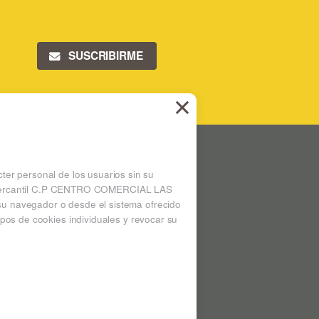
SUSCRIBIRME
 LAS ARENAS
Ampliar mapa
cter personal de los usuarios sin su
 la mercantil C.P CENTRO COMERCIAL LAS
su navegador o desde el sistema ofrecido
pos de cookies individuales y revocar su