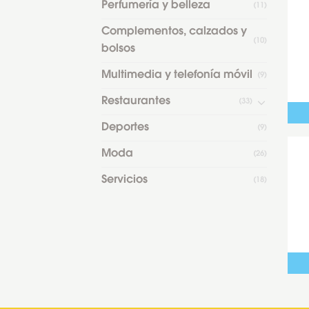
Perfumería y belleza
(11)
Complementos, calzados y
(10)
bolsos
Multimedia y telefonía móvil
(9)
Restaurantes
(33)
Deportes
(9)
Moda
(26)
Servicios
(18)