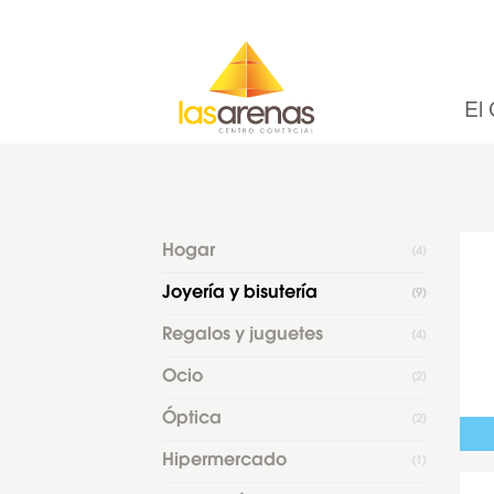
Skip
to
content
El 
Hogar
(4)
Joyería y bisutería
(9)
Regalos y juguetes
(4)
Ocio
(2)
Óptica
(2)
Hipermercado
(1)