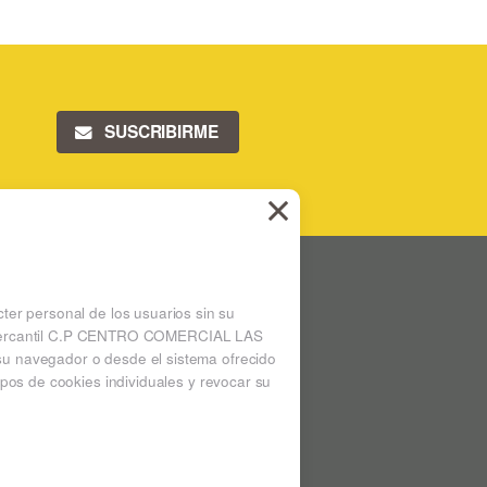
SUSCRIBIRME
 LAS ARENAS
Ampliar mapa
cter personal de los usuarios sin su
 la mercantil C.P CENTRO COMERCIAL LAS
su navegador o desde el sistema ofrecido
pos de cookies individuales y revocar su