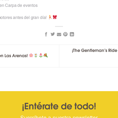
 en Carpa de eventos
otores antes del gran día!
¡The Gentleman’s Ride 
en Las Arenas!
¡Entérate de todo!
Suscríbete a nuestra newsletter