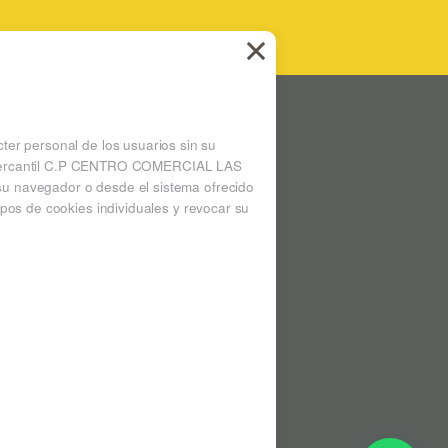
 LAS ARENAS
Ampliar mapa
cter personal de los usuarios sin su
 la mercantil C.P CENTRO COMERCIAL LAS
su navegador o desde el sistema ofrecido
pos de cookies individuales y revocar su