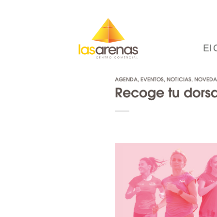
Skip
to
content
El 
AGENDA
,
EVENTOS
,
NOTICIAS
,
NOVEDA
Recoge tu dorsa