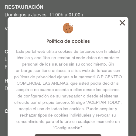
RESTAURACIÓN
Domingos a Jueves: 11:00h a 01:00h
Viernes y Sábado: 12:00h a 03:00h
Política de cookies
CINE
Este portal web utiliza cookies de terceros con finalidad
técnica y analítica no recaba ni cede datos de carácter
Lunes a Domingo: Consultar horarios en la Cartelera
personal de los usuarios sin su conocimiento. Sin
Festivos a consultar *
embargo, contiene enlaces a sitios web de terceros con
políticas de privacidad ajenas a la mercantil C.P CENTRO
HIPERMERCADO
COMERCIAL LAS ARENAS, que usted podrá decidir si
De lunes a sábado de 09:00h a 22:00h
acepta o no cuando acceda a ellos desde las opciones
de configuración de su navegador o desde el sistema
ofrecido por el propio tercero. Si elige "ACEPTAR TODO",
acepta el uso de todas las cookies. Puede aceptar y
CC LAS ARENAS
Ampliar mapa
rechazar tipos de cookies individuales y revocar su
consentimiento para el futuro en cualquier momento en
"Configuración".