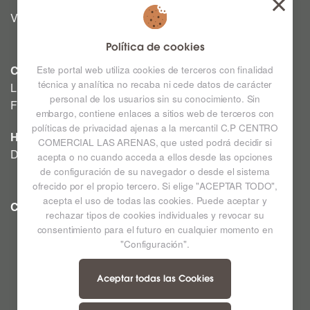
Viernes y Sábado: 12:00h a 03:00h
Política de cookies
CINE
Este portal web utiliza cookies de terceros con finalidad
técnica y analítica no recaba ni cede datos de carácter
Lunes a Domingo: Consultar horarios en la Cartelera
personal de los usuarios sin su conocimiento. Sin
Festivos a consultar *
embargo, contiene enlaces a sitios web de terceros con
políticas de privacidad ajenas a la mercantil C.P CENTRO
HIPERMERCADO
COMERCIAL LAS ARENAS, que usted podrá decidir si
De lunes a sábado de 09:00h a 22:00h
acepta o no cuando acceda a ellos desde las opciones
de configuración de su navegador o desde el sistema
ofrecido por el propio tercero. Si elige "ACEPTAR TODO",
acepta el uso de todas las cookies. Puede aceptar y
CC LAS ARENAS
Ampliar mapa
rechazar tipos de cookies individuales y revocar su
consentimiento para el futuro en cualquier momento en
"Configuración".
Aceptar todas las Cookies