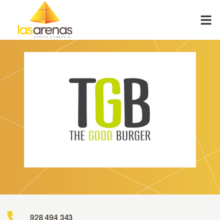
Skip
to
content
928 494 343