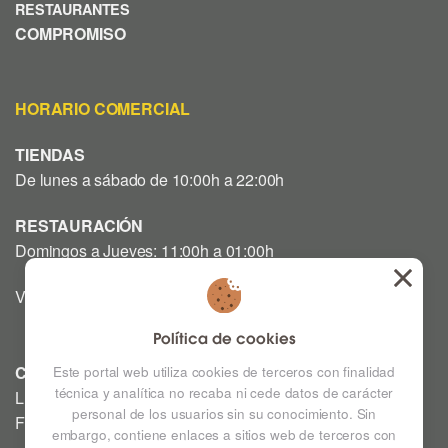
RESTAURANTES
COMPROMISO
HORARIO COMERCIAL
TIENDAS
De lunes a sábado de 10:00h a 22:00h
RESTAURACIÓN
Domingos a Jueves: 11:00h a 01:00h
Viernes y Sábado: 12:00h a 03:00h
Política de cookies
CINE
Este portal web utiliza cookies de terceros con finalidad
técnica y analítica no recaba ni cede datos de carácter
Lunes a Domingo: Consultar horarios en la Cartelera
personal de los usuarios sin su conocimiento. Sin
Festivos a consultar *
embargo, contiene enlaces a sitios web de terceros con