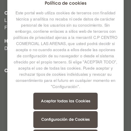
Política de cookies
CINE
Este portal web utiliza cookies de terceros con finalidad
técnica y analítica no recaba ni cede datos de carácter
Lunes a Domingo: Consultar horarios en la Cartelera
personal de los usuarios sin su conocimiento. Sin
Festivos a consultar *
embargo, contiene enlaces a sitios web de terceros con
políticas de privacidad ajenas a la mercantil C.P CENTRO
HIPERMERCADO
COMERCIAL LAS ARENAS, que usted podrá decidir si
De lunes a sábado de 09:00h a 22:00h
acepta o no cuando acceda a ellos desde las opciones
de configuración de su navegador o desde el sistema
ofrecido por el propio tercero. Si elige "ACEPTAR TODO",
acepta el uso de todas las cookies. Puede aceptar y
CC LAS ARENAS
Ampliar mapa
rechazar tipos de cookies individuales y revocar su
consentimiento para el futuro en cualquier momento en
"Configuración".
Aceptar todas las Cookies
Configuración de Cookies