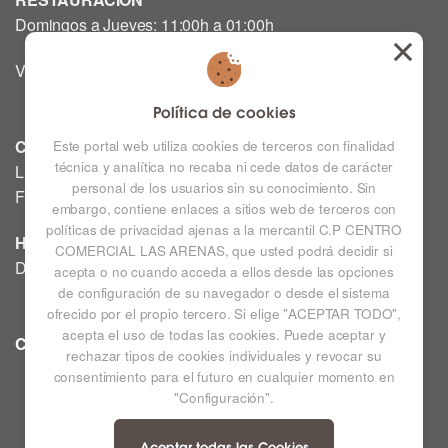
Domingos a Jueves: 11:00h a 01:00h
Viernes y Sábado: 12:00h a 03:00h
Política de cookies
CINE
Este portal web utiliza cookies de terceros con finalidad
técnica y analítica no recaba ni cede datos de carácter
Lunes a Domingo: Consultar horarios en la Cartelera
personal de los usuarios sin su conocimiento. Sin
Festivos a consultar *
embargo, contiene enlaces a sitios web de terceros con
políticas de privacidad ajenas a la mercantil C.P CENTRO
HIPERMERCADO
COMERCIAL LAS ARENAS, que usted podrá decidir si
De lunes a sábado de 09:00h a 22:00h
acepta o no cuando acceda a ellos desde las opciones
de configuración de su navegador o desde el sistema
ofrecido por el propio tercero. Si elige "ACEPTAR TODO",
acepta el uso de todas las cookies. Puede aceptar y
CC LAS ARENAS
Ampliar mapa
rechazar tipos de cookies individuales y revocar su
consentimiento para el futuro en cualquier momento en
"Configuración".