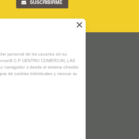
SUSCRIBIRME
 LAS ARENAS
Ampliar mapa
cter personal de los usuarios sin su
 la mercantil C.P CENTRO COMERCIAL LAS
su navegador o desde el sistema ofrecido
pos de cookies individuales y revocar su