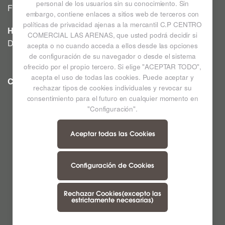
personal de los usuarios sin su conocimiento. Sin
Festivos a consultar *
embargo, contiene enlaces a sitios web de terceros con
políticas de privacidad ajenas a la mercantil C.P CENTRO
HIPERMERCADO
COMERCIAL LAS ARENAS, que usted podrá decidir si
De lunes a sábado de 09:00h a 22:00h
acepta o no cuando acceda a ellos desde las opciones
de configuración de su navegador o desde el sistema
ofrecido por el propio tercero. Si elige "ACEPTAR TODO",
acepta el uso de todas las cookies. Puede aceptar y
CC LAS ARENAS
Ampliar mapa
rechazar tipos de cookies individuales y revocar su
consentimiento para el futuro en cualquier momento en
"Configuración".
Aceptar todas las Cookies
Configuración de Cookies
Rechazar Cookies(excepto las
estrictamente necesarias)