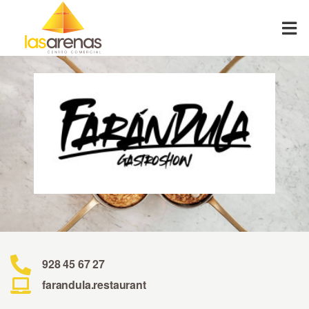
Skip
to
content
928 45 67 27
farandula.restaurant