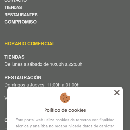
TIENDAS
RESTAURANTES
COMPROMISO
HORARIO COMERCIAL
TIENDAS
De lunes a sábado de 10:00h a 22:00h
RESTAURACIÓN
Domingos a Jueves: 11:00h a 01:00h
Viernes y Sábado: 12:00h a 03:00h
Política de cookies
CINE
Este portal web utiliza cookies de terceros con finalidad
técnica y analítica no recaba ni cede datos de carácter
Lunes a Domingo: Consultar horarios en la Cartelera