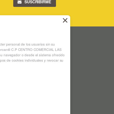
SUSCRIBIRME
 LAS ARENAS
Ampliar mapa
cter personal de los usuarios sin su
 la mercantil C.P CENTRO COMERCIAL LAS
su navegador o desde el sistema ofrecido
pos de cookies individuales y revocar su